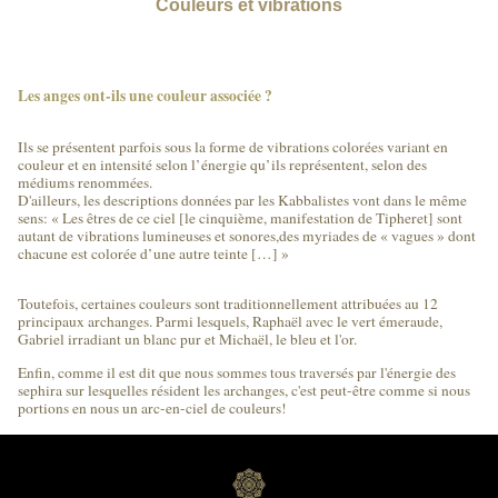
Couleurs et vibrations
Les anges ont-ils une couleur associée ?
Ils se présentent parfois sous la forme de vibrations colorées variant en
couleur et en intensité selon l’énergie qu’ils représentent, selon des
médiums renommées.
D'ailleurs, les descriptions données par les Kabbalistes vont dans le même
sens: « Les êtres de ce ciel [le cinquième, manifestation de Tipheret] sont
autant de vibrations lumineuses et sonores,des myriades de « vagues » dont
chacune est colorée d’une autre teinte […] »
Toutefois, certaines couleurs sont traditionnellement attribuées au 12
principaux archanges. Parmi lesquels, Raphaël avec le vert émeraude,
Gabriel irradiant un blanc pur et Michaël, le bleu et l'or.
Enfin, comme il est dit que nous sommes tous traversés par l'énergie des
sephira sur lesquelles résident les archanges, c'est peut-être comme si nous
portions en nous un arc-en-ciel de couleurs!