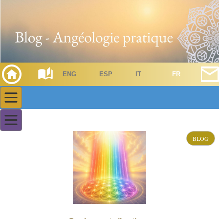
ENG
ESP
IT
FR
BLOG