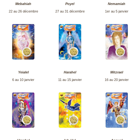
Mebahiah
Poyel
Nemamiah
22 au 26 décembre
27 au 31 décembre
1er au 5 janvier
Yeialel
Harahel
Mitzrael
6 au 10 janvier
11 au 15 janvier
16 au 20 janvier