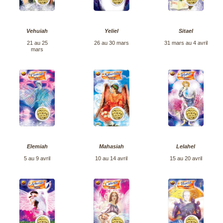
Vehuiah
Yeliel
Sitael
21 au 25
26 au 30 mars
31 mars au 4 avril
mars
Elemiah
Mahasiah
Lelahel
5 au 9 avril
10 au 14 avril
15 au 20 avril