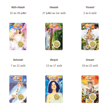
Nith-Haiah
Haaiah
Yeratel
22 au 26 juillet
27 juillet au 1er août
2 au 6 août
Seheiah
Reiyel
Omael
7 au 12 août
13 au 17 août
18 au 22 août