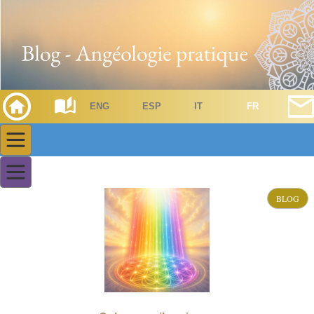
ENG
ESP
IT
FR
BLOG