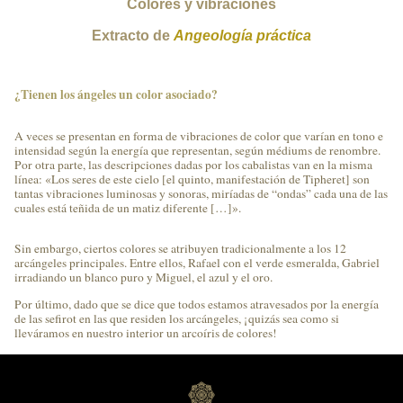
Colores y vibraciones
Extracto de
Angeología práctica
¿Tienen los ángeles un color asociado?
A veces se presentan en forma de vibraciones de color que varían en tono e
intensidad según la energía que representan, según médiums de renombre.
Por otra parte, las descripciones dadas por los cabalistas van en la misma
línea: «Los seres de este cielo [el quinto, manifestación de Tipheret] son
tantas vibraciones luminosas y sonoras, miríadas de “ondas” cada una de las
cuales está teñida de un matiz diferente […]».
Sin embargo, ciertos colores se atribuyen tradicionalmente a los 12
arcángeles principales. Entre ellos, Rafael con el verde esmeralda, Gabriel
irradiando un blanco puro y Miguel, el azul y el oro.
Por último, dado que se dice que todos estamos atravesados por la energía
de las sefirot en las que residen los arcángeles, ¡quizás sea como si
lleváramos en nuestro interior un arcoíris de colores!