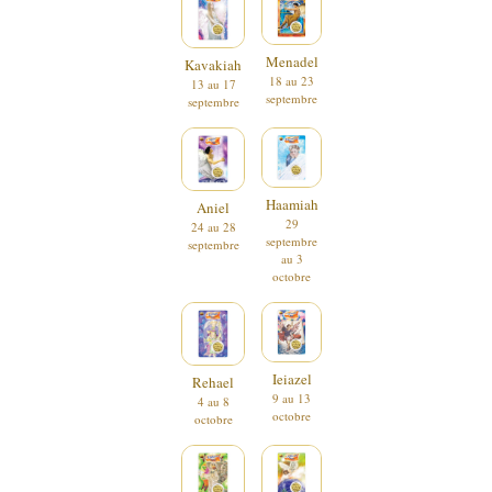
Menadel
Kavakiah
18 au 23
13 au 17
septembre
septembre
Haamiah
Aniel
29
24 au 28
septembre
septembre
au 3
octobre
Ieiazel
Rehael
9 au 13
4 au 8
octobre
octobre