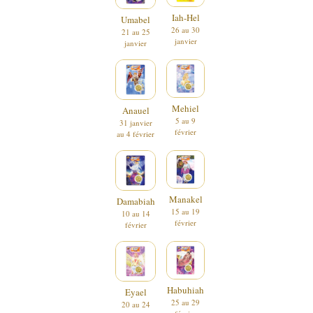
Iah-Hel
Umabel
26 au 30
21 au 25
janvier
janvier
Mehiel
Anauel
5 au 9
31 janvier
février
au 4 février
Manakel
Damabiah
15 au 19
10 au 14
février
février
Habuhiah
Eyael
25 au 29
20 au 24