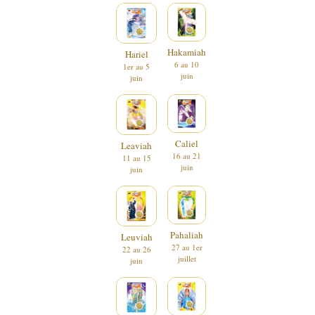
Hakamiah
Hariel
6 au 10
1er au 5
juin
juin
Caliel
Leaviah
16 au 21
11 au 15
juin
juin
Pahaliah
Leuviah
27 au 1er
22 au 26
juillet
juin