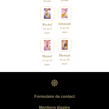
février
février
Jabamiah
Rochel
6 au 10
1er au 5
mars
mars
Mumiah
Haiaiel
16 au 20
11 au 15
mars
mars
Formulaire de contact
Mentions légales