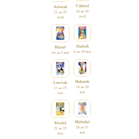
Cahetel
Achaiah
26 au 30
21 au 25
avril
avril
Aladiah
Haziel
6 au 10 mai
1er au 5 mai
Hahaiah
Lauviah
16 au 20
11 au 15
mai
mai
Mebahel
Yezalel
26 au 31
21 au 25
mai
mai