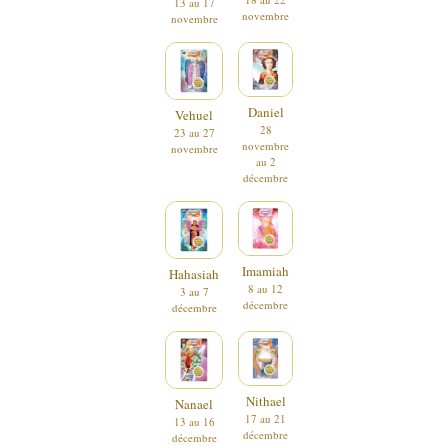
13 au 17
novembre
novembre
Daniel
Vehuel
28
23 au 27
novembre
novembre
au 2
décembre
Imamiah
Hahasiah
8 au 12
3 au 7
décembre
décembre
Nithael
Nanael
17 au 21
13 au 16
décembre
décembre