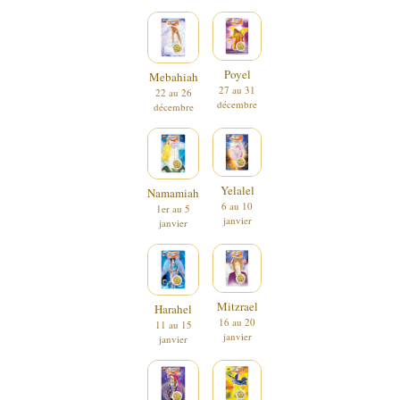
Poyel
Mebahiah
27 au 31
22 au 26
décembre
décembre
Yelalel
Namamiah
6 au 10
1er au 5
janvier
janvier
Mitzrael
Harahel
16 au 20
11 au 15
janvier
janvier