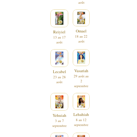
août
Omael
Reiyiel
18 au 22
13 au 17
août
août
Vasariah
Lecabel
29 août au
23 au 28
2
août
septembre
Lehahiah
Yehuiah
8 au 12
3 au 7
septembre
septembre