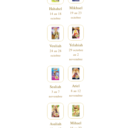
Mikhael
Hahahel
19 au 23
14 au 18
octobre
octobre
Yelahiah
Veuliah
29 octobre
24 au 28
au 2
octobre
novembre
Ariel
Sealiah
8 au 12
3 au 7
novembre
novembre
Mihael
Asaliah
18 au 22