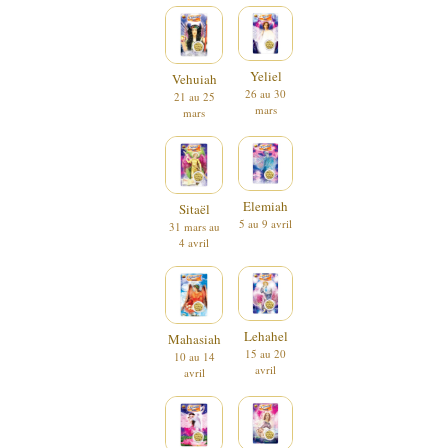
Yeliel
Vehuiah
26 au 30
21 au 25
mars
mars
Elemiah
Sitaël
5 au 9 avril
31 mars au
4 avril
Lehahel
Mahasiah
15 au 20
10 au 14
avril
avril