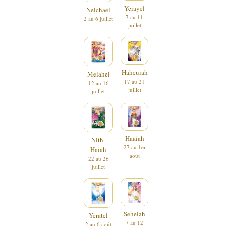
Yeiayel
Nelchael
7 au 11
2 au 6 juillet
juillet
Haheuiah
Melahel
17 au 21
12 au 16
juillet
juillet
Haaiah
Nith-
27 au 1er
Haiah
août
22 au 26
juillet
Seheiah
Yeratel
7 au 12
2 au 6 août