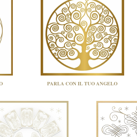
O
PARLA CON
IL TUO ANGELO