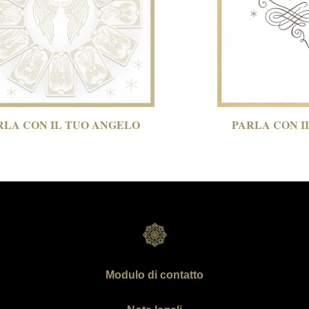
RLA CON
IL TUO ANGELO
PARLA CON
I
Modulo di contatto