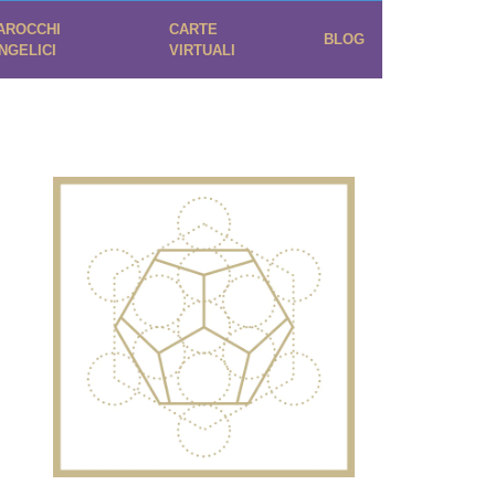
AROCCHI
CARTE
BLOG
NGELICI
VIRTUALI