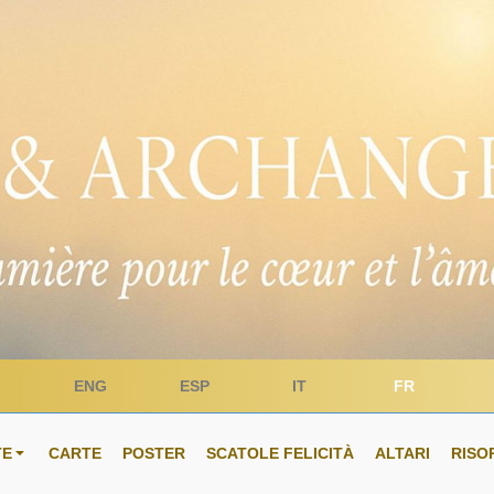
ENG
ESP
IT
FR
TE
CARTE
POSTER
SCATOLE FELICITÀ
ALTARI
RISO