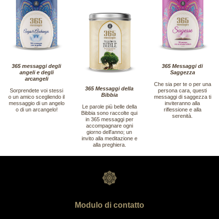
365 messaggi degli
365 Messaggi di
angeli e degli
Saggezza
arcangeli
Che sia per te o per una
365 Messaggi della
Sorprendete voi stessi
persona cara, questi
Bibbia
o un amico scegliendo il
messaggi di saggezza ti
messaggio di un angelo
inviteranno alla
Le parole più belle della
o di un arcangelo!
riflessione e alla
Bibbia sono raccolte qui
serenità.
in 365 messaggi per
accompagnare ogni
giorno dell'anno; un
invito alla meditazione e
alla preghiera.
Modulo di contatto