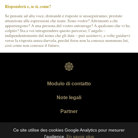
Risponderà e, se sì, come?
Se pensate ad alta voce, domande e risposte si susseguiranno; prestate
attenzione alle espressioni che usate. Sono vostre? Altrimenti a chi
appartengono? A una persona del vostro entourage? A qualcuno che vi ha
colpito? Sta a voi intraprendere questo percorso; l’angelo –
indipendentemente dal nome che gli date – può assistervi, a volte guidarvi
verso la risposta senza darvela, perché forse non la conosce nemmeno lui,
così come non conosce il futuro.
Modulo di contatto
Note legali
Partner
Copyright Abraham 2026
Ce site utilise des cookies Google Analytics pour mesurer
l'audience.
En savoir plus